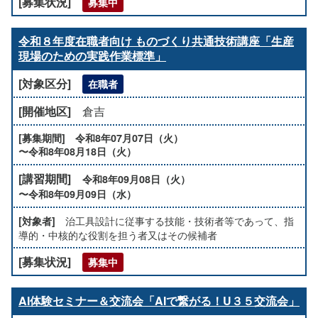
募集中
令和８年度在職者向け ものづくり共通技術講座「生産
現場のための実践作業標準」
在職者
倉吉
令和8年07月07日（火）
〜令和8年08月18日（火）
令和8年09月08日（火）
〜令和8年09月09日（水）
治工具設計に従事する技能・技術者等であって、指
導的・中核的な役割を担う者又はその候補者
募集中
AI体験セミナー＆交流会「AIで繋がる！U３５交流会」