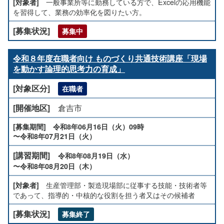
一般事業所等に勤務している方で、Excelの応用機能
を習得して、業務の効率化を図りたい方。
募集中
令和８年度在職者向け ものづくり共通技術講座「現場
を動かす論理的思考力の育成」
在職者
倉吉市
令和8年06月16日（火）09時
〜令和8年07月21日（火）
令和8年08月19日（水）
〜令和8年08月20日（木）
生産管理部・製造現場部に従事する技能・技術者等
であって、指導的・中核的な役割を担う者又はその候補者
募集終了