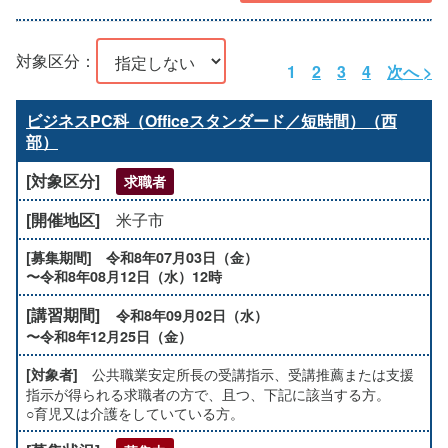
対象区分：
1
2
3
4
次へ >
ビジネスPC科（Officeスタンダード／短時間）（西
部）
求職者
米子市
令和8年07月03日（金）
〜令和8年08月12日（水）12時
令和8年09月02日（水）
〜令和8年12月25日（金）
公共職業安定所長の受講指示、受講推薦または支援
指示が得られる求職者の方で、且つ、下記に該当する方。
○育児又は介護をしていている方。