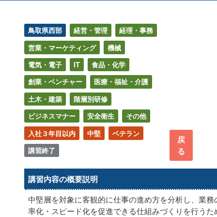
鳥取県西部
経営・管理
経理・事務
営業・マーケティング
機械
電気・電子
IT
食品・化学
創業・ベンチャー
医療・福祉・介護
土木・建築
階層別研修
ビジネスマナー
安全衛生
その他
入社３年目以内
中堅
ベテラン
戻
講習終了
る
講習内容の概要説明
中堅層を対象に客観的に仕事の進め方を分析し、業務
率化・スピード化を促進できる仕組みづくりを行うた