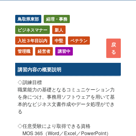
鳥取県東部
経理・事務
ビジネスマナー
新人
入社３年目以内
中堅
ベテラン
戻
管理職
経営者
講習中
る
講習内容の概要説明
◇訓練目標
職業能力の基礎となるコミュニケーション力
を身につけ、事務用ソフトウェアを用いて基
本的なビジネス文書作成やデータ処理ができ
る
◇任意受験により取得できる資格
MOS 365（Word／Excel／PowerPoint）