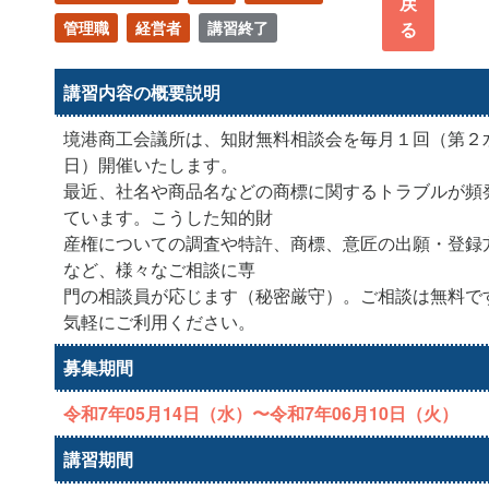
戻
管理職
経営者
講習終了
る
講習内容の概要説明
境港商工会議所は、知財無料相談会を毎月１回（第２
日）開催いたします。
最近、社名や商品名などの商標に関するトラブルが頻
ています。こうした知的財
産権についての調査や特許、商標、意匠の出願・登録
など、様々なご相談に専
門の相談員が応じます（秘密厳守）。ご相談は無料で
気軽にご利用ください。
募集期間
令和7年05月14日（水）〜令和7年06月10日（火）
講習期間